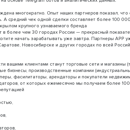
на основе Telegram ботов и аналитических данных.
ждена многократно. Опыт наших партнеров показал, что 
ь. А средний чек одной сделки составляет более 100 000 
 крылом крупного узнаваемого бренда
в более чем 30 городах России — прекрасный показател
отите начать зарабатывать уже завтра. Партнеры АРР уж
Саратове, Новосибирске и других городах по всей Росси
и вашими клиентами станут торговые сети и магазины (
ые бизнесы, производственные компании (индустриальны
оперы, фасилитаторы, арендаторы и покупатели недвижи
аторов, от которых ежемесячно мы получаем более 1000
репутацией
остью,
ов,
аторов,