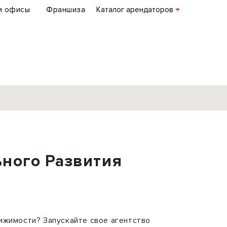
и офисы
Франшиза
Каталог арендаторов
База объектов
коммерческой
ьного Развития
недвижимости
по всей России
Подробнее
ижимости? Запускайте свое агентство