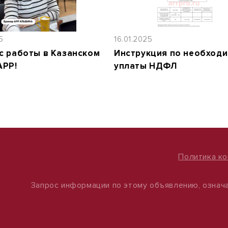
5
16.01.2025
с работы в Казанском
Инструкция по необход
АРР!
уплаты НДФЛ
Политика к
Запрос информации по этому объявлению, означа