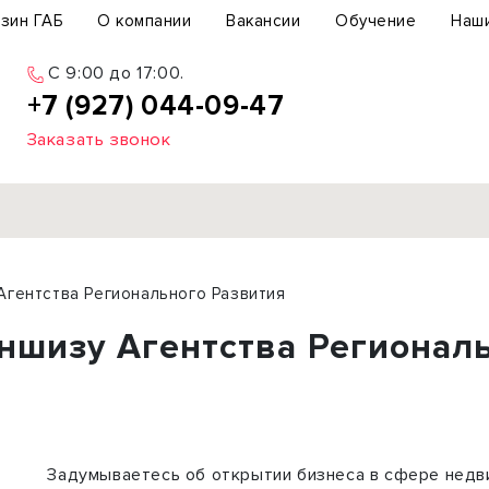
зин ГАБ
О компании
Вакансии
Обучение
Наш
C 9:00 до 17:00.
+7 (927) 044-09-47
Заказать звонок
Продажа
Агентства Регионального Развития
ьный участок
Офис
аншизу Агентства Регионал
ьное здание
Торговое помещение
бщепит
Свободного назначения
с-центр
Склад
вый центр
Бизнес
Задумываетесь об открытии бизнеса в сфере недв