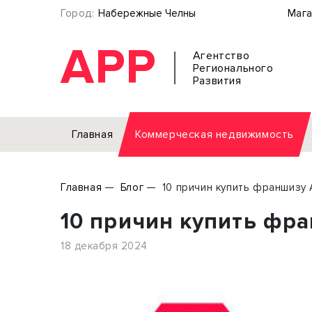
Город:
Набережные Челны
Мага
АРР
Агентство
Регионального
Развития
Главная
Коммерческая недвижимость
Аренда
Главная
Блог
10 причин купить франшизу 
Офис
Земел
10 причин купить фр
Торговое помещение
Отдел
Свободного назначения
Под о
18 декабря 2024
Склад
Бизне
Производство
Торго