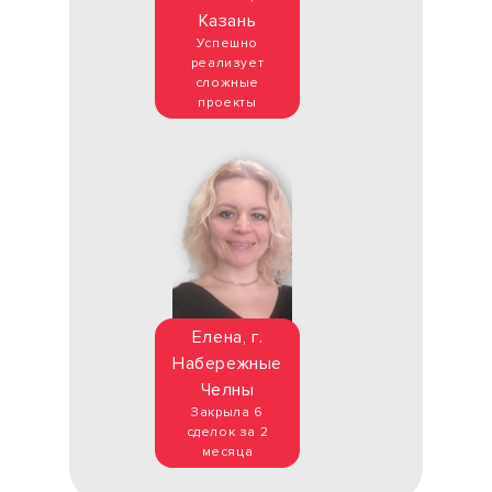
Казань
Успешно
реализует
сложные
проекты
Елена, г.
Набережные
Челны
Закрыла 6
сделок за 2
месяца