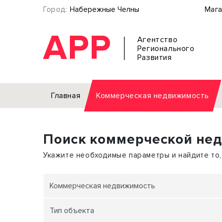
Город:
Набережные Челны
Мага
АРР
Агентство
Регионального
Развития
Главная
Коммерческая недвижимость
Аренда
Поиск коммерческой не
Офис
Земел
Торговое помещение
Отдел
Укажите необходимые параметры и найдите то,
Свободного назначения
Под о
Склад
Бизне
Коммерческая недвижимость
Производство
Торго
Тип объекта