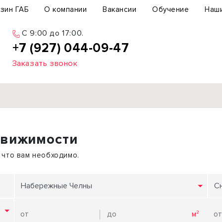
зин ГАБ
О компании
Вакансии
Обучение
Наш
C 9:00 до 17:00.
+7 (927) 044-09-47
Заказать звонок
Продажа
движимости
ьный участок
Офис
ьное здание
Торговое помещение
 что вам необходимо.
бщепит
Свободного назначения
с-центр
Склад
Набережные Челны
С
вый центр
Бизнес