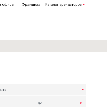
и офисы
Франшиза
Каталог арендаторов
База объектов
коммерческой
недвижимости
по всей России
нять
Подробнее