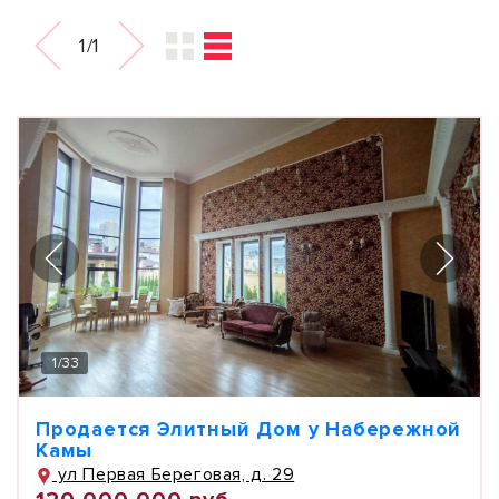
1/1
1
/
33
Продается Элитный Дом у Набережной
Камы
ул Первая Береговая, д. 29