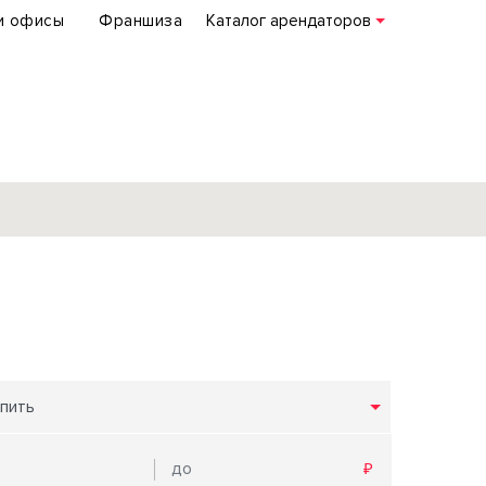
и офисы
Франшиза
Каталог арендаторов
База объектов
коммерческой
недвижимости
по всей России
пить
Подробнее