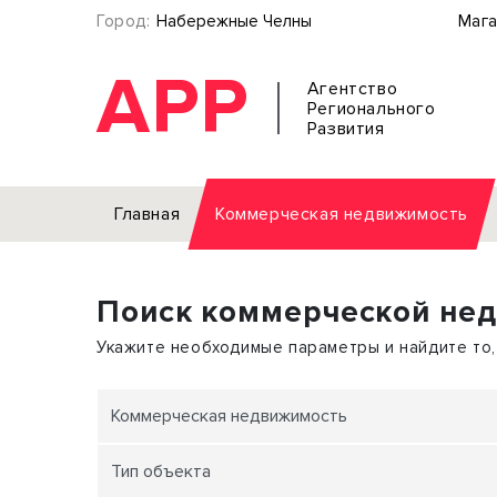
Город:
Набережные Челны
Мага
АРР
Агентство
Регионального
Развития
Главная
Коммерческая недвижимость
Аренда
Поиск коммерческой не
Офис
Земел
Торговое помещение
Отдел
Укажите необходимые параметры и найдите то,
Свободного назначения
Под о
Склад
Бизне
Коммерческая недвижимость
Производство
Торго
Тип объекта