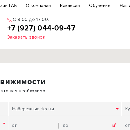
зин ГАБ
О компании
Вакансии
Обучение
Наш
C 9:00 до 17:00.
+7 (927) 044-09-47
Заказать звонок
Продажа
движимости
ьный участок
Офис
ьное здание
Торговое помещение
 что вам необходимо.
бщепит
Свободного назначения
с-центр
Склад
Набережные Челны
Ку
вый центр
Бизнес