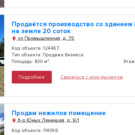
Продаётся производство со зданием 
на земле 20 соток
ул Промышленная, д. 75
Код объекта:
124467.
Тип объекта:
Продажа бизнеса.
Площадь:
830 м².
Этаж
Подробнее
Связаться с консультантом
Продам нежилое помещение
б-р Юных Ленинцев, д. 9/1
Код объекта:
114069.