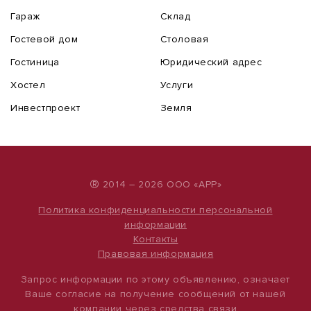
Гараж
Склад
Гостевой дом
Столовая
Гостиница
Юридический адрес
Хостел
Услуги
Инвестпроект
Земля
®
2014 – 2026 ООО «АРР»
Политика конфиденциальности персональной
информации
Контакты
Правовая информация
Запрос информации по этому объявлению, означает
Ваше согласие на получение сообщений от нашей
компании через средства связи