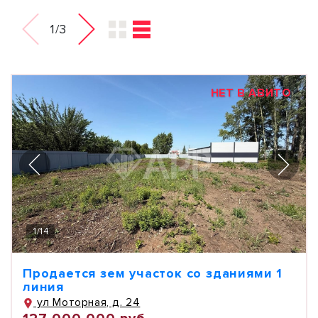
1/3
НЕТ В АВИТО
1
/
14
Продается зем участок со зданиями 1
линия
ул Моторная, д. 24