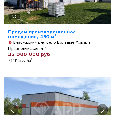
1
/
21
Продам производственное
помещение, 450 м²
Елабужский р-н, село Большие Армалы,
Правленчиская, д. 1
32 000 000 руб.
71 111 руб./м²