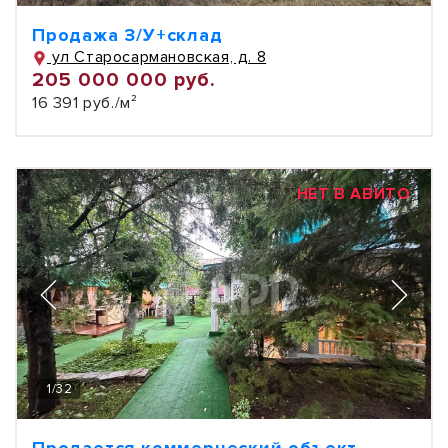
Продажа З/У+склад
ул Старосармановская, д. 8
205 000 000 руб.
16 391 руб./м²
НЕТ В АВИТО
1
/
32