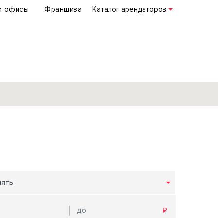
и офисы
Франшиза
Каталог арендаторов
База объектов
коммерческой
недвижимости
по всей России
нять
Подробнее