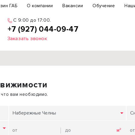
зин ГАБ
О компании
Вакансии
Обучение
Наш
C 9:00 до 17:00.
+7 (927) 044-09-47
Заказать звонок
Продажа
движимости
ьный участок
Офис
ьное здание
Торговое помещение
 что вам необходимо.
бщепит
Свободного назначения
с-центр
Склад
Набережные Челны
С
вый центр
Бизнес