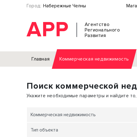
Город:
Набережные Челны
Мага
АРР
Агентство
Регионального
Развития
Главная
Коммерческая недвижимость
Аренда
Поиск коммерческой не
Офис
Земел
Торговое помещение
Отдел
Укажите необходимые параметры и найдите то,
Свободного назначения
Под о
Склад
Бизне
Коммерческая недвижимость
Производство
Торго
Тип объекта