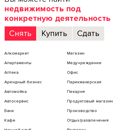
недвижимость под
конкретную деятельность
Снять
Купить
Сдать
Алкомаркет
Магазин
Апартаменты
Медучреждение
Аптека
Офис
Арендный бизнес
Парикмахерская
Автомойка
Пекарня
Автосервис
Продуктовый магазин
Банк
Производство
Кафе
Отдых/развлечения
Ночной клуб
Ресторан