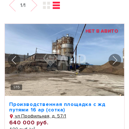
1/1
НЕТ В АВИТО
1
/
15
Производственная площадка с жд
путями 16 ар (сотка)
ул Профильная, д. 57/1
640 000 руб.