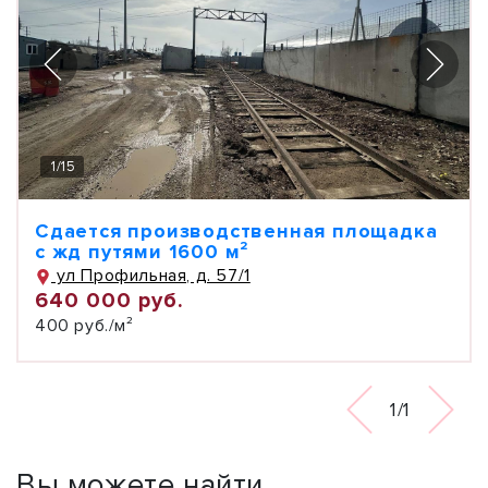
1
/
15
Сдается производственная площадка
с жд путями 1600 м²
ул Профильная, д. 57/1
640 000 руб.
400 руб./м²
1/1
Вы можете найти