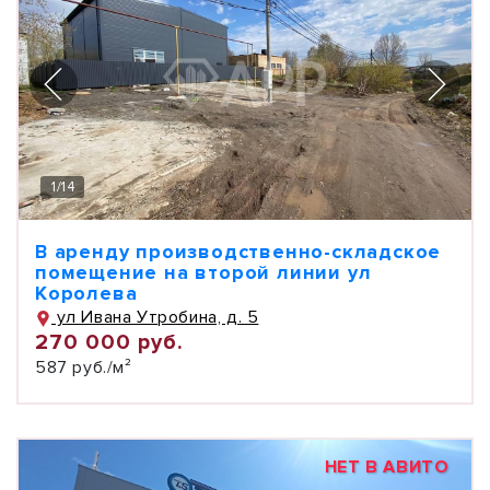
1
/
14
В аренду производственно-складское
помещение на второй линии ул
Королева
ул Ивана Утробина, д. 5
270 000 руб.
587 руб./м²
НЕТ В АВИТО