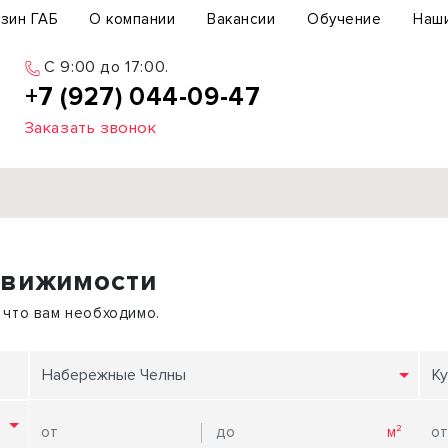
зин ГАБ
О компании
Вакансии
Обучение
Наш
C 9:00 до 17:00.
+7 (927) 044-09-47
Заказать звонок
Продажа
движимости
ьный участок
Офис
ьное здание
Торговое помещение
 что вам необходимо.
бщепит
Свободного назначения
с-центр
Склад
Набережные Челны
Ку
вый центр
Бизнес