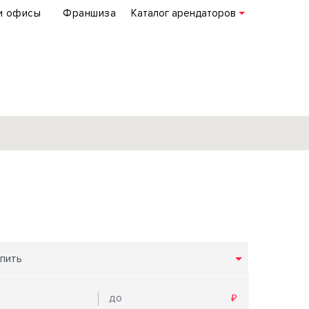
и офисы
Франшиза
Каталог арендаторов
База объектов
коммерческой
недвижимости
по всей России
пить
Подробнее