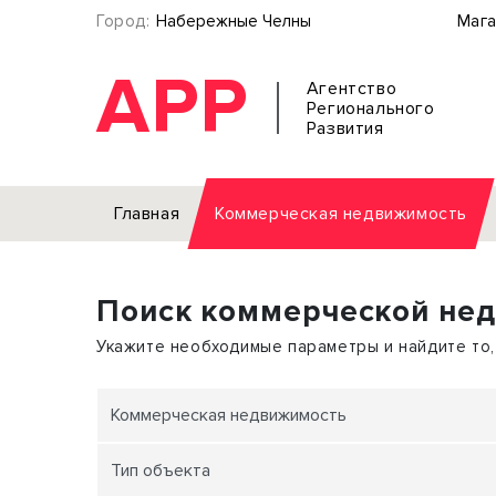
Город:
Набережные Челны
Мага
АРР
Агентство
Регионального
Развития
Главная
Коммерческая недвижимость
Аренда
Поиск коммерческой не
Офис
Земел
Торговое помещение
Отдел
Укажите необходимые параметры и найдите то,
Свободного назначения
Под о
Склад
Бизне
Коммерческая недвижимость
Производство
Торго
Тип объекта