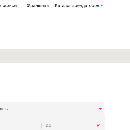
и офисы
Франшиза
Каталог арендаторов
База объектов
коммерческой
недвижимости
по всей России
нять
Подробнее