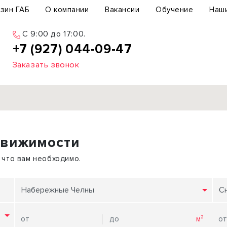
зин ГАБ
О компании
Вакансии
Обучение
Наш
C 9:00 до 17:00.
+7 (927) 044-09-47
Заказать звонок
Продажа
движимости
ьный участок
Офис
ьное здание
Торговое помещение
 что вам необходимо.
бщепит
Свободного назначения
с-центр
Склад
Набережные Челны
С
вый центр
Бизнес