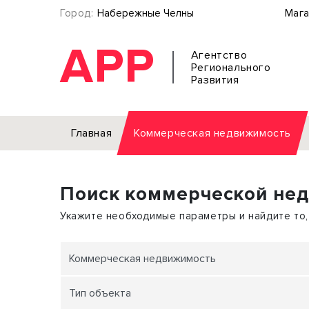
Город:
Набережные Челны
Мага
АРР
Агентство
Регионального
Развития
Главная
Коммерческая недвижимость
Аренда
Поиск коммерческой не
Офис
Земел
Торговое помещение
Отдел
Укажите необходимые параметры и найдите то,
Свободного назначения
Под о
Склад
Бизне
Коммерческая недвижимость
Производство
Торго
Тип объекта