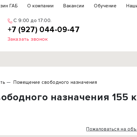
зин ГАБ
О компании
Вакансии
Обучение
Наш
C 9:00 до 17:00.
+7 (927) 044-09-47
Заказать звонок
Продажа
ть
Помещение свободного назначения
ьный участок
Офис
ободного назначения 155 к
ьное здание
Торговое помещение
бщепит
Свободного назначения
с-центр
Склад
вый центр
Бизнес
Пожаловаться на объ