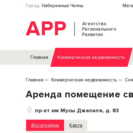
Город:
Набережные Челны
Мага
АРР
Агентство
Регионального
Развития
Главная
Коммерческая недвижимость
Аренда
Главная
Коммерческая недвижимость
Сня
Офис
Земел
Аренда помещение св
Торговое помещение
Отдел
Свободного назначения
Под о
пр-кт им Мусы Джалиля, д. 83
Склад
Бизне
Производство
Торго
Фотографии
Карта