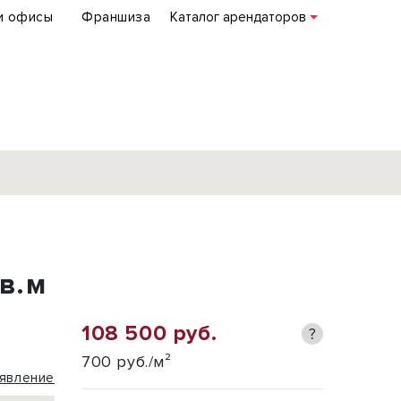
и офисы
Франшиза
Каталог арендаторов
База объектов
коммерческой
в.м
недвижимости
по всей России
108 500 руб.
?
Подробнее
700 руб./м²
явление