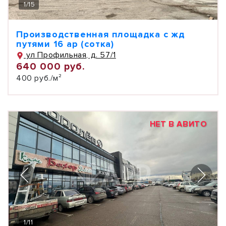
1
/
15
Производственная площадка с жд
путями 16 ар (сотка)
ул Профильная, д. 57/1
640 000 руб.
400 руб./м²
НЕТ В АВИТО
1
/
11