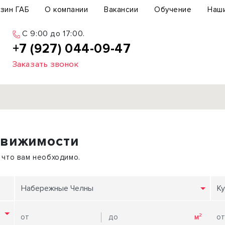
зин ГАБ
О компании
Вакансии
Обучение
Наш
C 9:00 до 17:00.
+7 (927) 044-09-47
Заказать звонок
Продажа
движимости
ьный участок
Офис
ьное здание
Торговое помещение
 что вам необходимо.
бщепит
Свободного назначения
с-центр
Склад
Набережные Челны
Ку
вый центр
Бизнес