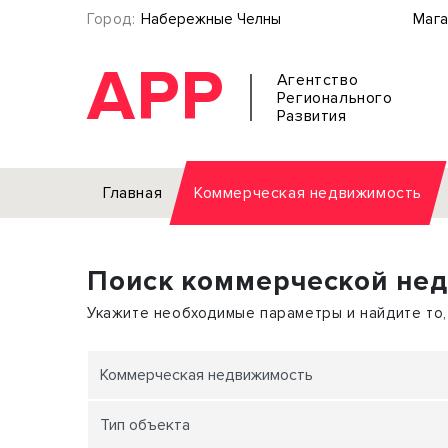
Город:
Набережные Челны
Мага
АРР
Агентство
Регионального
Развития
Главная
Коммерческая недвижимость
Аренда
Поиск коммерческой не
Офис
Земел
Торговое помещение
Отдел
Укажите необходимые параметры и найдите то,
Свободного назначения
Под о
Склад
Бизне
Коммерческая недвижимость
Производство
Торго
Тип объекта