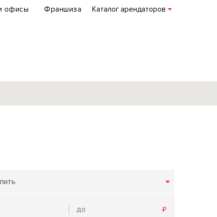
и офисы
Франшиза
Каталог арендаторов
База объектов
коммерческой
недвижимости
по всей России
пить
Подробнее