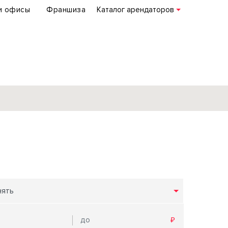
и офисы
Франшиза
Каталог арендаторов
База объектов
коммерческой
недвижимости
по всей России
нять
Подробнее