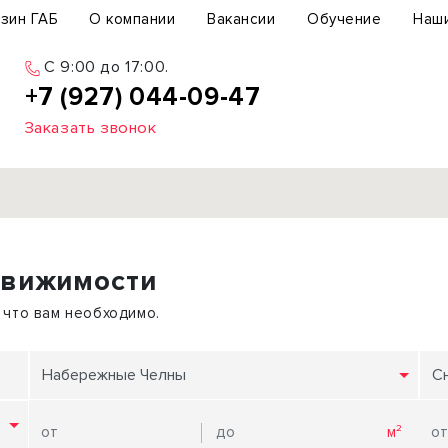
зин ГАБ
О компании
Вакансии
Обучение
Наш
C 9:00 до 17:00.
+7 (927) 044-09-47
Заказать звонок
Продажа
движимости
ьный участок
Офис
ьное здание
Торговое помещение
 что вам необходимо.
бщепит
Свободного назначения
с-центр
Склад
Набережные Челны
С
вый центр
Бизнес