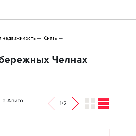
я недвижимость
Снять
абережных Челнах
 в Авито
1/2