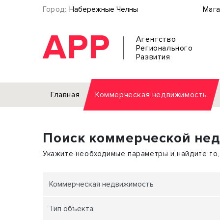
Город:
Набережные Челны
Мага
АРР
Агентство
Регионального
Развития
Главная
Коммерческая недвижимость
Аренда
Поиск коммерческой не
Офис
Земел
Торговое помещение
Отдел
Укажите необходимые параметры и найдите то,
Свободного назначения
Под о
Склад
Бизне
Коммерческая недвижимость
Производство
Торго
Тип объекта