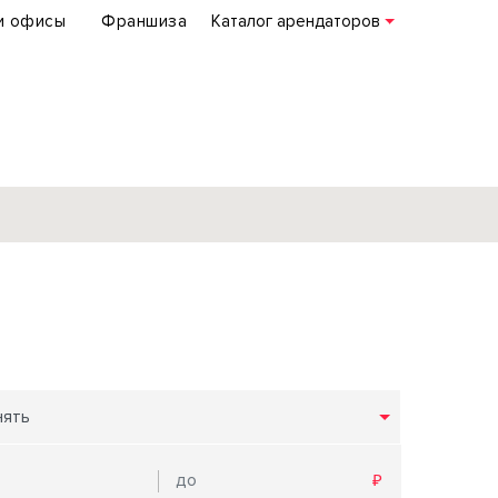
и офисы
Франшиза
Каталог арендаторов
База объектов
коммерческой
недвижимости
по всей России
нять
Подробнее