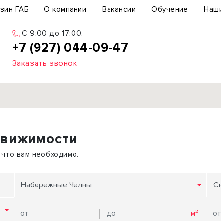
зин ГАБ
О компании
Вакансии
Обучение
Наш
C 9:00 до 17:00.
+7 (927) 044-09-47
Заказать звонок
Продажа
движимости
ьный участок
Офис
ьное здание
Торговое помещение
 что вам необходимо.
бщепит
Свободного назначения
с-центр
Склад
Набережные Челны
С
вый центр
Бизнес