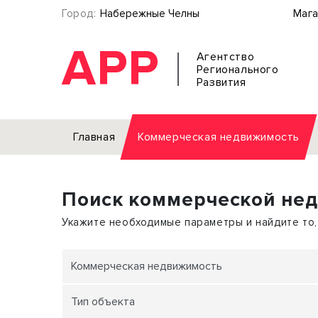
Город:
Набережные Челны
Мага
АРР
Агентство
Регионального
Развития
Главная
Коммерческая недвижимость
Аренда
Поиск коммерческой не
Офис
Земел
Торговое помещение
Отдел
Укажите необходимые параметры и найдите то,
Свободного назначения
Под о
Склад
Бизне
Коммерческая недвижимость
Производство
Торго
Тип объекта