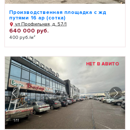
Производственная площадка с жд
путями 16 ар (сотка)
ул Профильная, д. 57/1
640 000 руб.
400 руб./м²
НЕТ В АВИТО
1
/
11