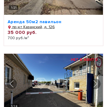
1
/
21
Аренда 50м2 павильон
пр-кт Казанский, д. 126
35 000 руб.
700 руб./м²
НЕТ В АВИТО
1
/
24