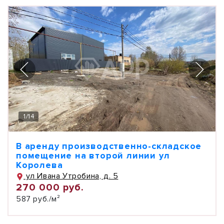
1
/
14
В аренду производственно-складское
помещение на второй линии ул
Королева
ул Ивана Утробина, д. 5
270 000 руб.
587 руб./м²